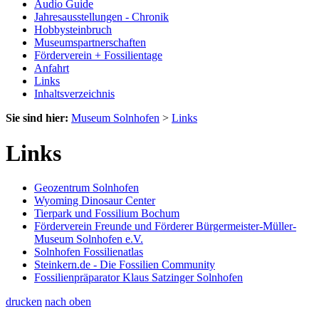
Audio Guide
Jahresausstellungen - Chronik
Hobbysteinbruch
Museumspartnerschaften
Förderverein + Fossilientage
Anfahrt
Links
Inhaltsverzeichnis
Sie sind hier:
Museum Solnhofen
>
Links
Links
Geozentrum Solnhofen
Wyoming Dinosaur Center
Tierpark und Fossilium Bochum
Förderverein Freunde und Förderer Bürgermeister-Müller-
Museum Solnhofen e.V.
Solnhofen Fossilienatlas
Steinkern.de - Die Fossilien Community
Fossilienpräparator Klaus Satzinger Solnhofen
drucken
nach oben