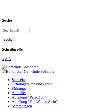
Suche
suchen
Schriftgröße
A
A
A
Startseite
Öffnungszeiten und Preise
Führungen
Aktuelles
Abteilung "PaläöZoo"
Abteilung "Die Welt in Stein"
Sammlungen